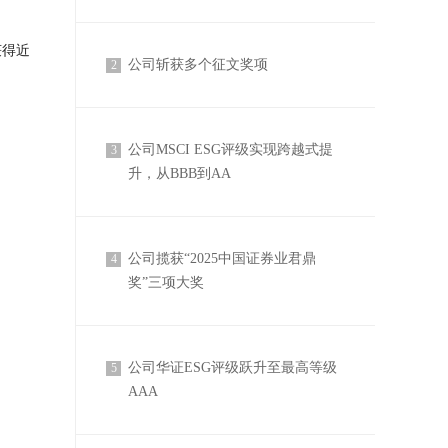
获得近
公司斩获多个征文奖项
2
公司MSCI ESG评级实现跨越式提
3
升，从BBB到AA
公司揽获“2025中国证券业君鼎
4
奖”三项大奖
公司华证ESG评级跃升至最高等级
5
AAA