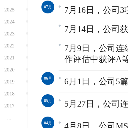
07月
7月16日，公司
2025
2024
7月14日，公司
2023
2022
7月9日，公司
作评估中获评A
2021
2020
06月
6月1日，公司5
2019
2018
05月
5月27日，公司
2017
...
04月
4月8日，公司MS