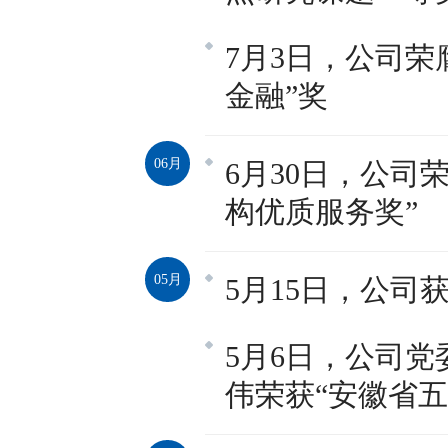
7月3日，公司荣
金融”奖
06月
6月30日，公司
构优质服务奖”
05月
5月15日，公司
5月6日，公司
伟荣获“安徽省五