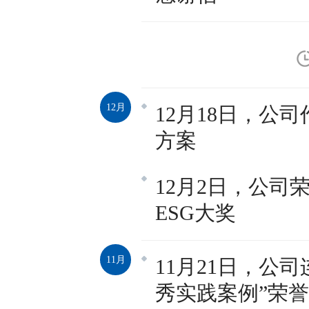
12月
12月18日，公
方案
12月2日，公司
ESG大奖
11月
11月21日，公
秀实践案例”荣誉