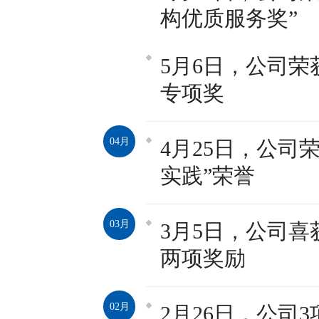
构优质服务奖”
5月6日，公司荣
专项奖
04月
4月25日，公司
实践”荣誉
03月
3月5日，公司喜
两项奖励
02月
2月26日，公司