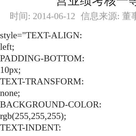
营业绩考核一
时间: 2014-06-12
信息来源: 
style="TEXT-ALIGN:
left;
PADDING-BOTTOM:
10px;
TEXT-TRANSFORM:
none;
BACKGROUND-COLOR:
rgb(255,255,255);
TEXT-INDENT: