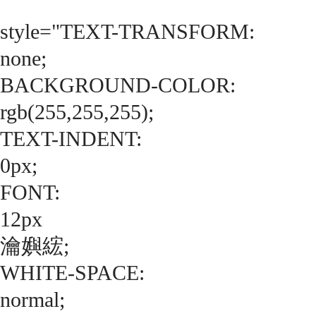
style="TEXT-TRANSFORM:
none;
BACKGROUND-COLOR:
rgb(255,255,255);
TEXT-INDENT:
0px;
FONT:
12px
瀹嬩綋;
WHITE-SPACE:
normal;