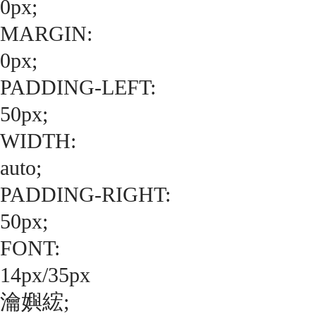
0px;
MARGIN:
0px;
PADDING-LEFT:
50px;
WIDTH:
auto;
PADDING-RIGHT:
50px;
FONT:
14px/35px
瀹嬩綋;