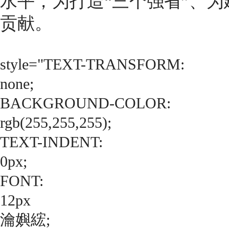
水平，为打造“三个强省”、
贡献。
style="TEXT-TRANSFORM:
none;
BACKGROUND-COLOR:
rgb(255,255,255);
TEXT-INDENT:
0px;
FONT:
12px
瀹嬩綋;