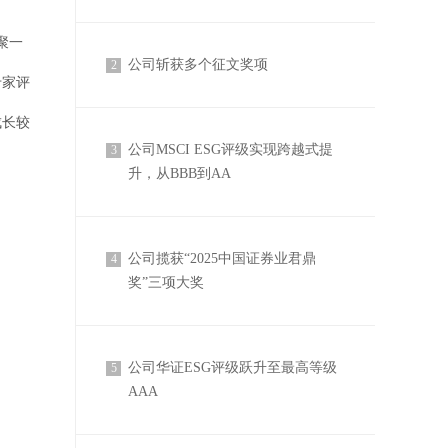
聚一
公司斩获多个征文奖项
2
专家评
成长较
公司MSCI ESG评级实现跨越式提
3
升，从BBB到AA
公司揽获“2025中国证券业君鼎
4
奖”三项大奖
公司华证ESG评级跃升至最高等级
5
AAA