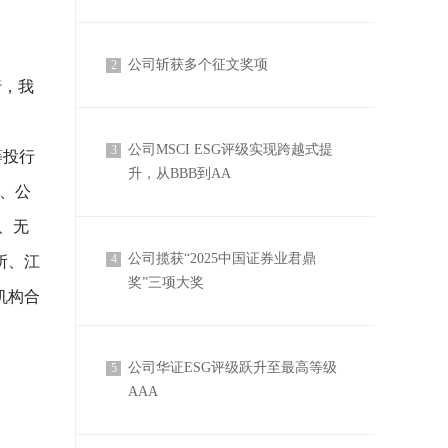
公司斩获多个征文奖项
2
行，我
公司MSCI ESG评级实现跨越式提
3
等投行
升，从BBB到AA
、公
、无
公司揽获“2025中国证券业君鼎
4
所、江
奖”三项大奖
机构合
公司华证ESG评级跃升至最高等级
5
AAA