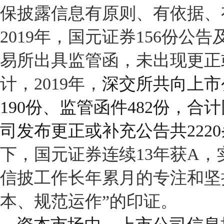
保披露信息有原则、有依据、
2019
年，国元证券
156
份公告
易所出具监管函，未出现更正
计，
2019
年，
深交所共向上市
190
份、监管函件
482
份，合计
司发布更正或补充公告共
2220
下，国元证券连续
13
年获
A
，
信披工作长年累月的专注和坚
本、规范运作”的印证。