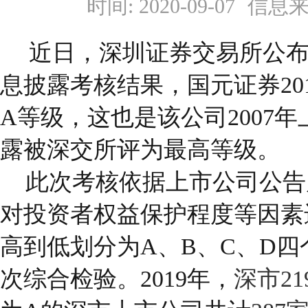
时间: 2020-09-07
信息来
近日，深圳证券交易所公
息披露考核结果，国元证券
20
A
等级，这也是该公司
2007
年
露被深交所评为最高等级。
此次考核依据上市公司公告
对投资者权益保护程度等因素
高到低划分为
A
、
B
、
C
、
D
四
次综合检验。
2019
年，
深市
21