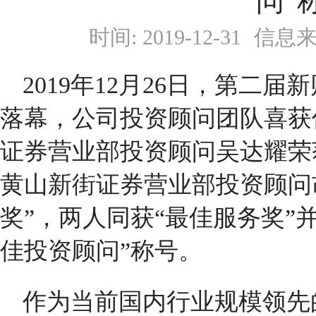
问”
时间: 2019-12-31
信息来
2019年12月26日，第二
落幕，公司投资顾问团队喜获
证券营业部投资顾问吴达耀荣
黄山新街证券营业部投资顾问
奖”，两人同获“最佳服务奖”
佳投资顾问”称号。
作为当前国内行业规模领先