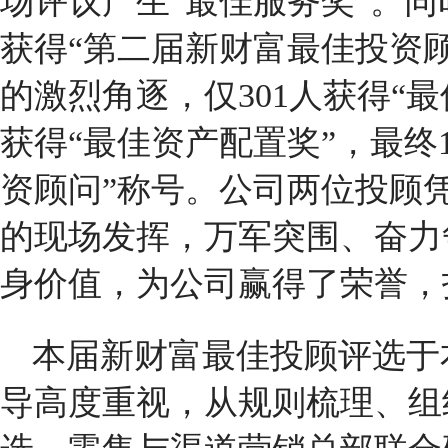
场评议产生“最佳服务奖”。
获得“第二届新财富最佳投资顾
的激烈角逐，仅301人获得“最
获得“最佳资产配置奖”，最终
资顾问”称号。公司两位投顾
的现场发挥，万军突围、奋力
身价值，为公司赢得了荣誉，
本届新财富最佳投顾评选于
导高度重视，从规则梳理、组