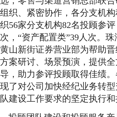
选，零售与渠道营销总部联合
组织、紧密协作，各分支机构
织56家分支机构82名投顾参评
次，“资产配置类”39人次。
黄山新街证券营业部为帮助晋
方案研讨、场景预演，提供全
导，助力参评投顾取得佳绩。
现了对公司加快经纪业务转型
队建设工作要求的坚定执行和