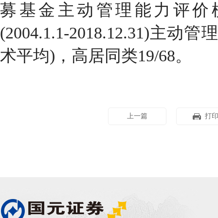
募基金主动管理能力评价
(2004.1.1-2018.12.31)
主动管理
术平均
)
，高居同类
19/68
。
上一篇
打