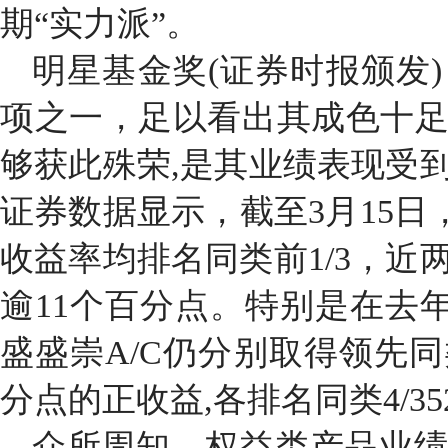
期“实力派”。
明星基金奖
(
证券时报颁发
)
项之一，足以看出其成色十
够获此殊荣
,
是其业绩表现受
证券数据显示，截至
3
月
15
日
收益率均排名同类前
1/3
，近
逾
11
个百分点。特别是在去
盛盛崇
A/C
仍分别取得领先同
分点的正收益
,
各排名同类
4/35
众所周知，权益类产品业绩