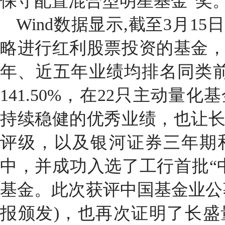
保守配置混合型明星基金”奖
Wind
数据显示
,
截至
3
月
15
日
略进行红利股票投资的基金
年、近五年业绩均排名同类
141.50%
，在
22
只主动量化基
持续稳健的优秀业绩，也让
评级，以及银河证券三年期
中，并成功入选了工行首批“
基金。此次获评中国基金业公
报颁发
)
，也再次证明了长盛