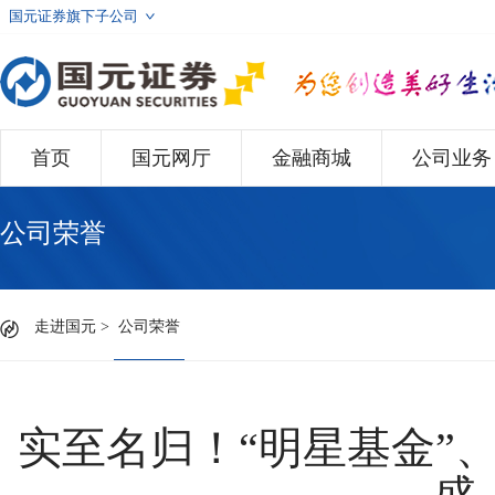
国元证券旗下子公司
首页
国元网厅
金融商城
公司业务
公司荣誉
走进国元
>
公司荣誉
实至名归！“明星基金”