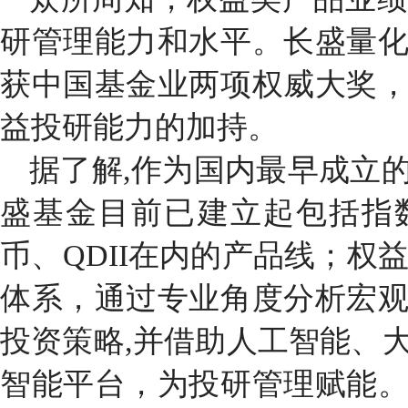
研管理能力和水平。长盛量
获中国基金业两项权威大奖
益投研能力的加持。
据了解
,
作为国内最早成立
盛基金目前已建立起包括指
币、
QDII
在内的产品线；权
体系，通过专业角度分析宏
投资策略
,
并借助人工智能、
智能平台，为投研管理赋能