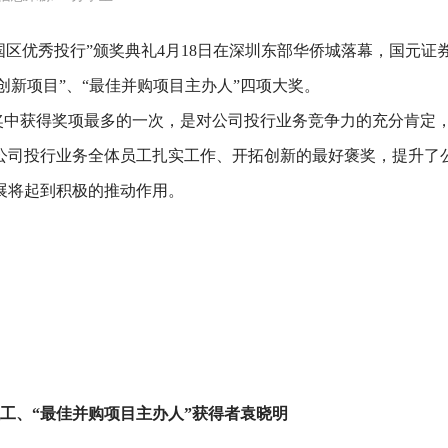
国区优秀投行”颁奖典礼
4
月
18
日在深圳东部华侨城落幕，国元证
具创新项目”、“最佳并购项目主办人”四项大奖。
奖中获得奖项最多的一次，是对公司投行业务竞争力的充分肯定
公司投行业务全体员工扎实工作、开拓创新的最好褒奖，提升了
展将起到积极的推动作用。
工、
“
最佳并购项目主办人
”
获得者袁晓明